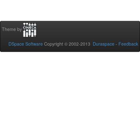
Theme by
DSpace Software
Copyright © 2002-2013
Duraspace
-
Feedback