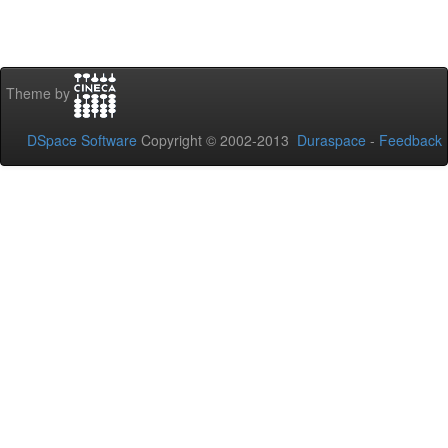
Theme by
DSpace Software
Copyright © 2002-2013
Duraspace
-
Feedback