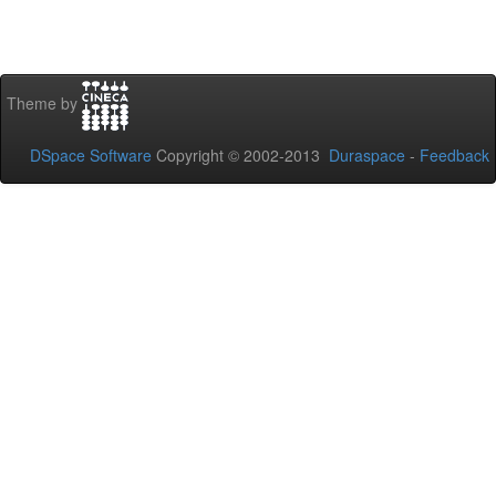
Theme by
DSpace Software
Copyright © 2002-2013
Duraspace
-
Feedback