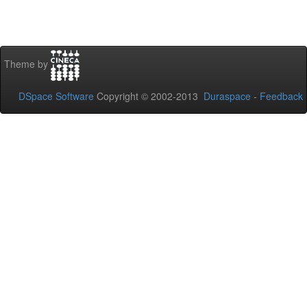
Theme by
DSpace Software
Copyright © 2002-2013
Duraspace
-
Feedback