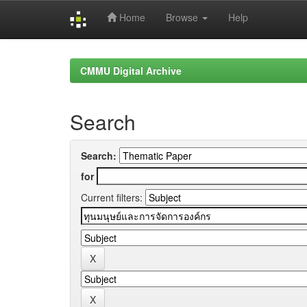
Home
Browse
Help
Skip
navigation
CMMU Digital Archive
Search
Search:
for
Current filters: