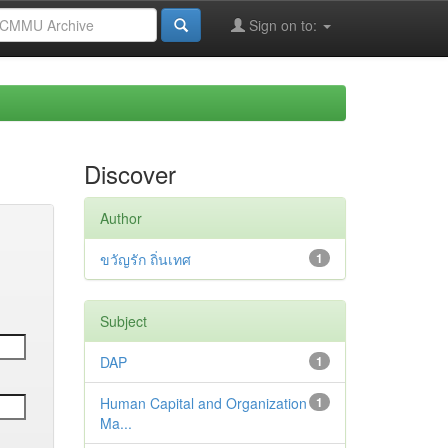
Sign on to:
Discover
Author
ขวัญรัก ถิ่นเทศ
1
Subject
DAP
1
Human Capital and Organization
1
Ma...