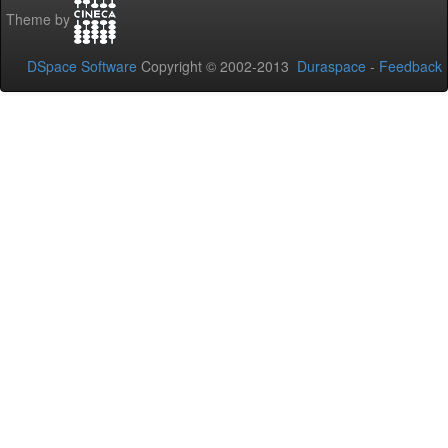
Theme by
DSpace Software
Copyright © 2002-2013
Duraspace
-
Feedback