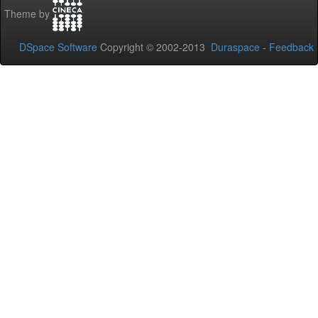
Theme by
DSpace Software
Copyright © 2002-2013
Duraspace
-
Feedback