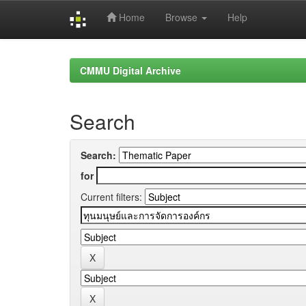
Home
Browse
Help
Skip
navigation
CMMU Digital Archive
Search
Search:
for
Current filters: