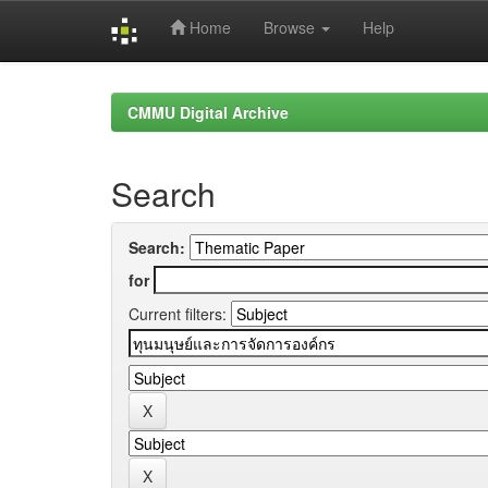
Home
Browse
Help
Skip
navigation
CMMU Digital Archive
Search
Search:
for
Current filters: