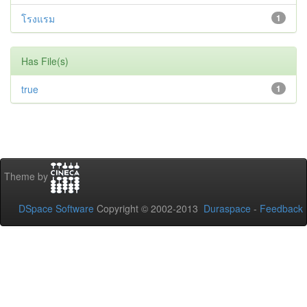
โรงแรม
1
Has File(s)
true
1
Theme by
DSpace Software
Copyright © 2002-2013
Duraspace
-
Feedback