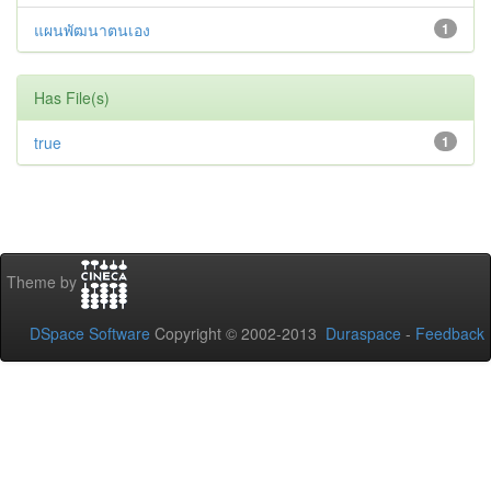
แผนพัฒนาตนเอง
1
Has File(s)
true
1
Theme by
DSpace Software
Copyright © 2002-2013
Duraspace
-
Feedback