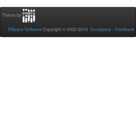
Theme by
DSpace Software
Copyright © 2002-2013
Duraspace
-
Feedback