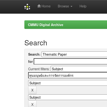
Home
Browse
Help
Skip
navigation
CMMU Digital Archive
Search
Search:
for
Current filters: