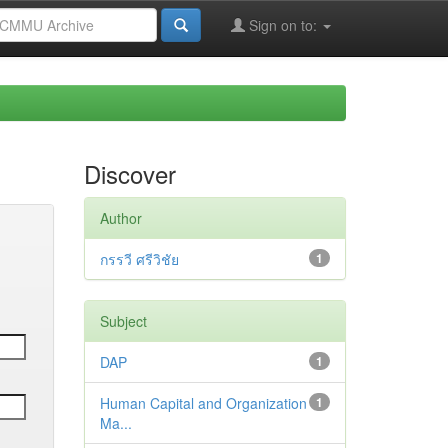
Sign on to:
Discover
Author
กรรวี ศรีวิชัย
1
Subject
DAP
1
Human Capital and Organization
1
Ma...