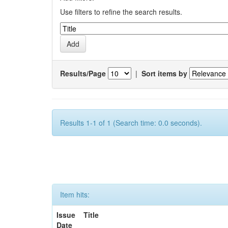
Use filters to refine the search results.
Results/Page
|
Sort items by
Results 1-1 of 1 (Search time: 0.0 seconds).
Item hits:
Issue
Title
Date