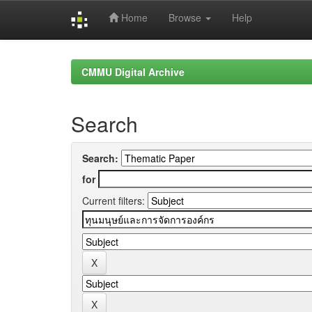
Home
Browse
Help
Skip
navigation
CMMU Digital Archive
Search
Search:
for
Current filters: