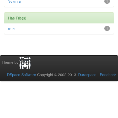
โรงแรม
1
Has File(s)
true
1
Theme by
DSpace Software
Copyright © 2002-2013
Duraspace
-
Feedback