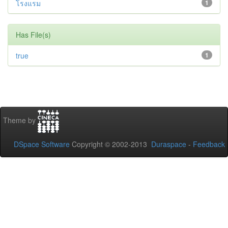
โรงแรม
1
Has File(s)
true
1
Theme by
DSpace Software
Copyright © 2002-2013
Duraspace
-
Feedback