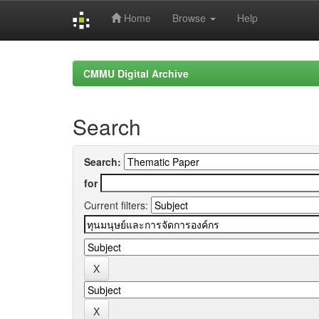
Home
Browse
Help
Skip
navigation
CMMU Digital Archive
Search
Search:
for
Current filters: