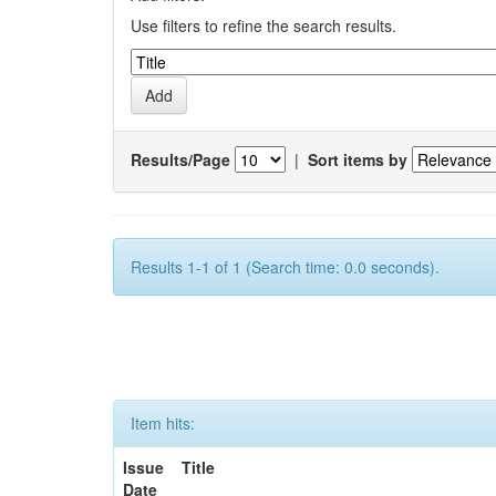
Use filters to refine the search results.
Results/Page
|
Sort items by
Results 1-1 of 1 (Search time: 0.0 seconds).
Item hits:
Issue
Title
Date