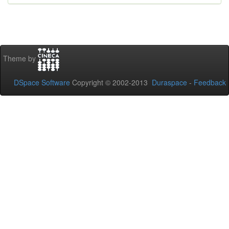
Theme by
DSpace Software
Copyright © 2002-2013
Duraspace
-
Feedback