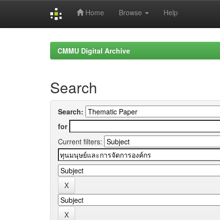
Home
Browse
Help
Skip
navigation
CMMU Digital Archive
Search
Search:
for
Current filters: