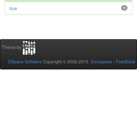
true
1
Theme by
DSpace Software
Copyright © 2002-2013
Duraspace
-
Feedback