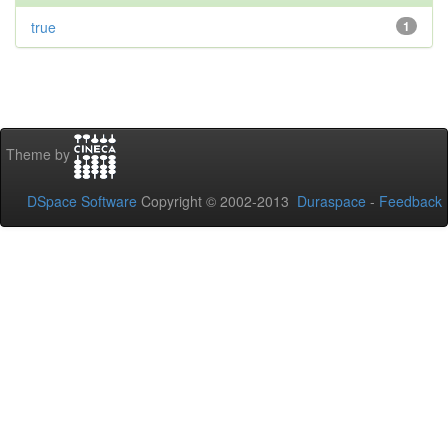
true
1
Theme by
DSpace Software
Copyright © 2002-2013
Duraspace
-
Feedback