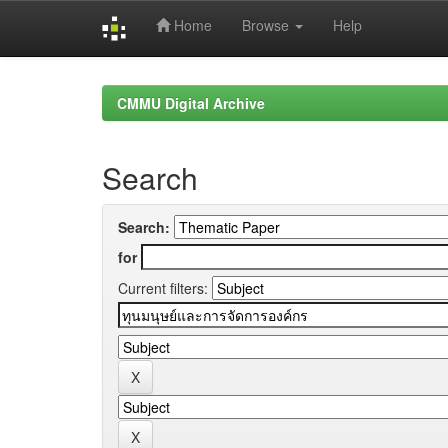
Home
Browse
Help
Skip
navigation
CMMU Digital Archive
Search
Search:
for
Current filters: