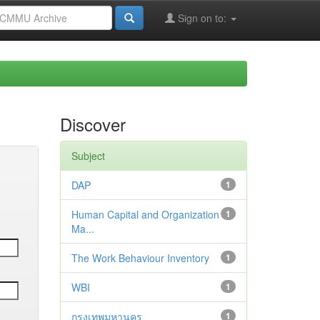
Sign on to:
Discover
Subject
DAP
1
Human Capital and Organization
1
Ma...
The Work Behaviour Inventory
1
WBI
1
กรุงเทพมหานคร
1