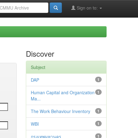
Sign on to:
Discover
Subject
DAP
1
Human Capital and Organization
1
Ma...
The Work Behaviour Inventory
1
WBI
1
กรุงเทพมหานคร
1