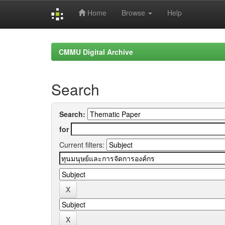
Home
Browse
Help
Skip
navigation
CMMU Digital Archive
Search
Search:
for
Current filters: