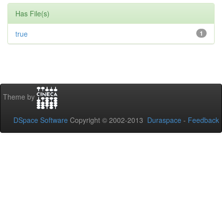
Has File(s)
true
1
Theme by
DSpace Software
Copyright © 2002-2013
Duraspace
-
Feedback