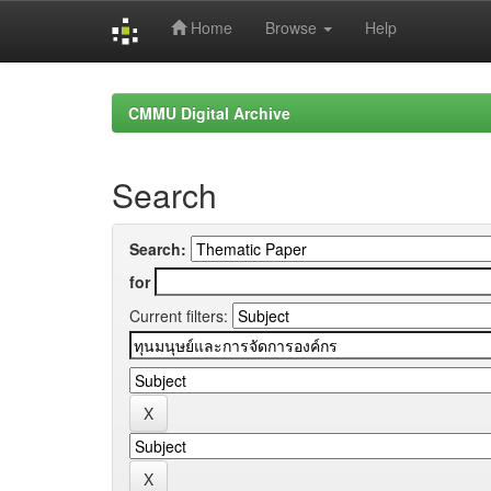
Home
Browse
Help
Skip
navigation
CMMU Digital Archive
Search
Search:
for
Current filters: