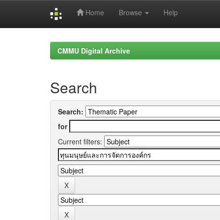
Home
Browse
Help
Skip
navigation
CMMU Digital Archive
Search
Search:
for
Current filters: