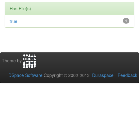
Has File(s)
true
1
Theme by
DSpace Software
Copyright © 2002-2013
Duraspace
-
Feedback