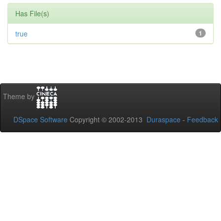
Has File(s)
true
1
Theme by
DSpace Software
Copyright © 2002-2013
Duraspace
-
Feedback