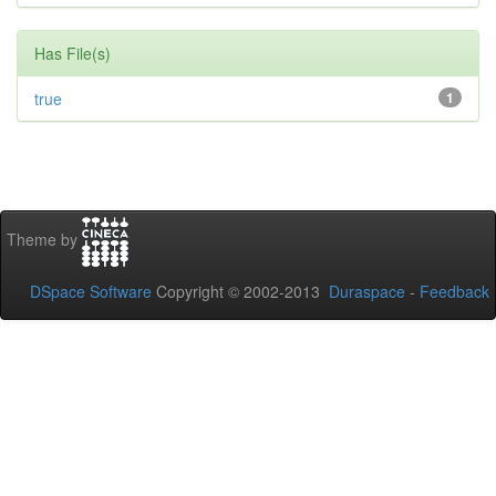
Has File(s)
true
1
Theme by
DSpace Software
Copyright © 2002-2013
Duraspace
-
Feedback