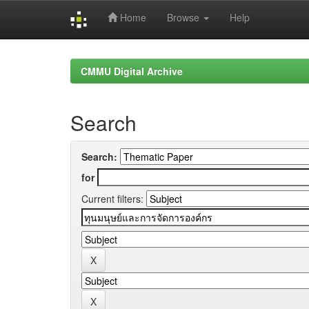
Home
Browse
Help
Skip
navigation
CMMU Digital Archive
Search
Search:
for
Current filters: