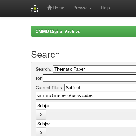
Home
Browse
Help
Skip
navigation
CMMU Digital Archive
Search
Search:
for
Current filters: