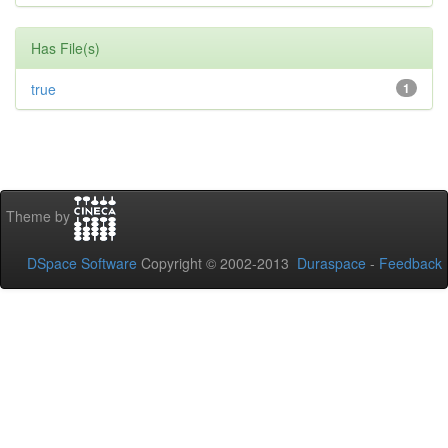
Has File(s)
true
1
Theme by
DSpace Software
Copyright © 2002-2013
Duraspace
-
Feedback