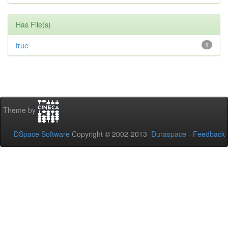
Has File(s)
true
1
Theme by
DSpace Software
Copyright © 2002-2013
Duraspace
-
Feedback