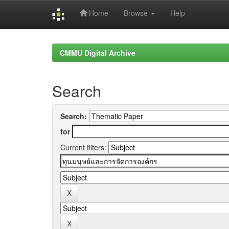
Home
Browse
Help
Skip
navigation
CMMU Digital Archive
Search
Search:
for
Current filters: