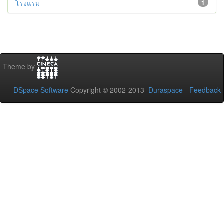
โรงแรม
1
Theme by
DSpace Software
Copyright © 2002-2013
Duraspace
-
Feedback