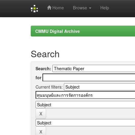
Home
Browse
Help
Skip
navigation
CMMU Digital Archive
Search
Search:
for
Current filters: