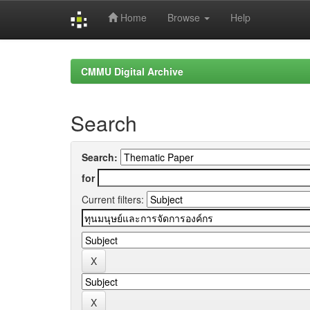
Home
Browse
Help
Skip
navigation
CMMU Digital Archive
Search
Search:
for
Current filters: