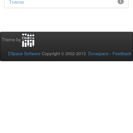
โรงแรม
1
Theme by
DSpace Software
Copyright © 2002-2013
Duraspace
-
Feedback