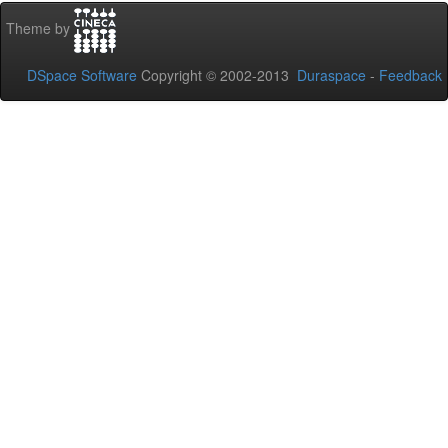
Theme by
DSpace Software
Copyright © 2002-2013
Duraspace
-
Feedback