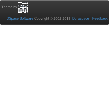
Theme by
DSpace Software
Copyright © 2002-2013
Duraspace
-
Feedback