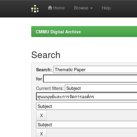
Home
Browse
Help
Skip
navigation
CMMU Digital Archive
Search
Search:
for
Current filters: