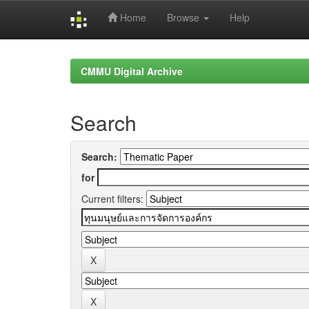
Home
Browse
Help
Skip
navigation
CMMU Digital Archive
Search
Search:
for
Current filters: