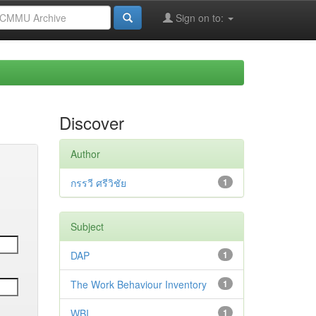
Sign on to:
Discover
Author
กรรวี ศรีวิชัย
1
Subject
DAP
1
The Work Behaviour Inventory
1
WBI
1