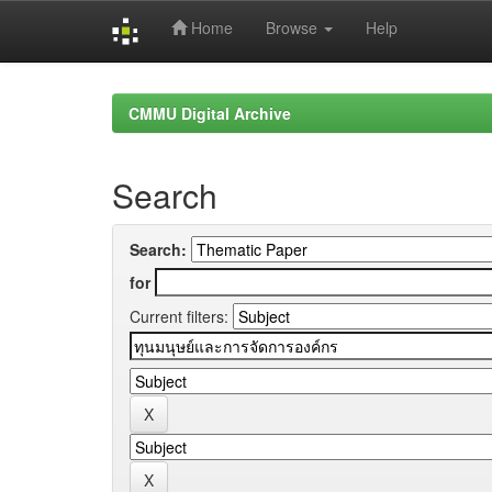
Home
Browse
Help
Skip
navigation
CMMU Digital Archive
Search
Search:
for
Current filters: