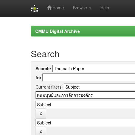
Home
Browse
Help
Skip
navigation
CMMU Digital Archive
Search
Search:
for
Current filters: