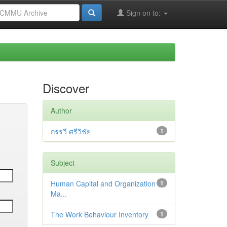
Sign on to:
Discover
Author
กรรวี ศรีวิชัย
1
Subject
Human Capital and Organization
1
Ma...
The Work Behaviour Inventory
1