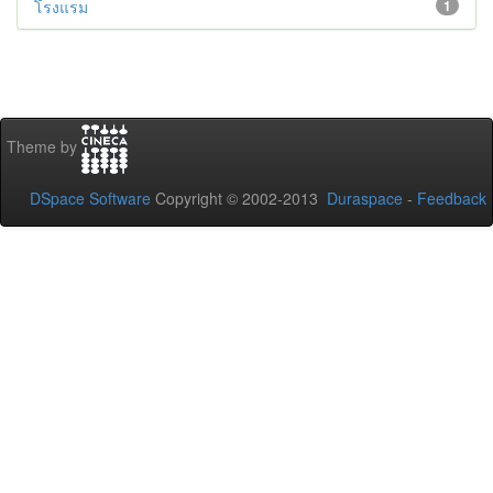
โรงแรม
1
Theme by
DSpace Software
Copyright © 2002-2013
Duraspace
-
Feedback