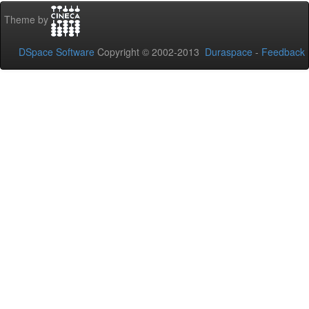
Theme by
DSpace Software
Copyright © 2002-2013
Duraspace
-
Feedback