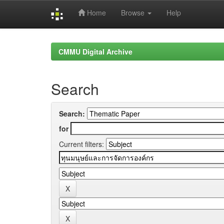
Home
Browse
Help
Skip
navigation
CMMU Digital Archive
Search
Search:
for
Current filters: