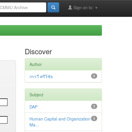
Sign on to:
Discover
Author
กรรวี ศรีวิชัย
1
Subject
DAP
1
Human Capital and Organization
1
Ma...