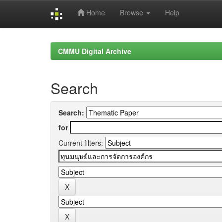
Home
Browse
Help
Skip
navigation
CMMU Digital Archive
Search
Search:
for
Current filters: