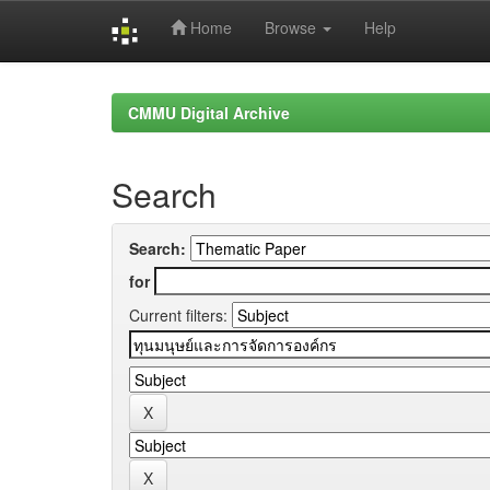
Home
Browse
Help
Skip
navigation
CMMU Digital Archive
Search
Search:
for
Current filters: